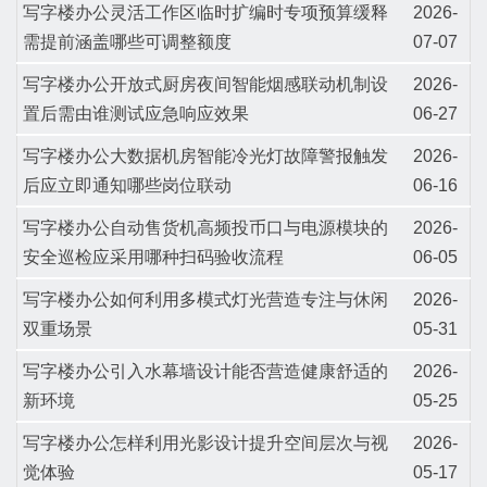
写字楼办公灵活工作区临时扩编时专项预算缓释
2026-
需提前涵盖哪些可调整额度
07-07
写字楼办公开放式厨房夜间智能烟感联动机制设
2026-
置后需由谁测试应急响应效果
06-27
写字楼办公大数据机房智能冷光灯故障警报触发
2026-
后应立即通知哪些岗位联动
06-16
写字楼办公自动售货机高频投币口与电源模块的
2026-
安全巡检应采用哪种扫码验收流程
06-05
写字楼办公如何利用多模式灯光营造专注与休闲
2026-
双重场景
05-31
写字楼办公引入水幕墙设计能否营造健康舒适的
2026-
新环境
05-25
写字楼办公怎样利用光影设计提升空间层次与视
2026-
觉体验
05-17